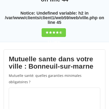
Notice
: Undefined variable: h2 in
/var/www/clients/client1/web59/web/ville.php
on
line
45
9,5
(100%)
Notice
:
Mutuelle sante dans votre
Undefined
ville : Bonneuil-sur-marne
variable: title in
Mutuelle santé: quelles garanties minimales
/var/www/clients/client1/web59/web/ville.php
obligatoires ?
on line
63
0
votes