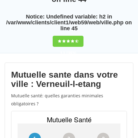
Notice
: Undefined variable: h2 in
/var/www/clients/client1/web59/web/ville.php
on
line
45
9,5
(100%)
Notice
:
Mutuelle sante dans votre
Undefined
ville : Verneuil-l-etang
variable: title in
Mutuelle santé: quelles garanties minimales
/var/www/clients/client1/web59/web/ville.php
obligatoires ?
on line
63
0
votes