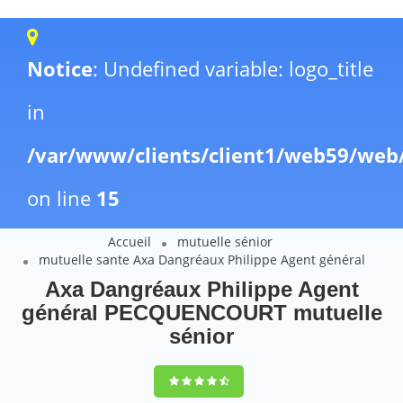
Notice
: Undefined variable: logo_title
in
/var/www/clients/client1/web59/web
on line
15
Accueil
mutuelle sénior
mutuelle sante Axa Dangréaux Philippe Agent général
Axa Dangréaux Philippe Agent
général PECQUENCOURT mutuelle
sénior